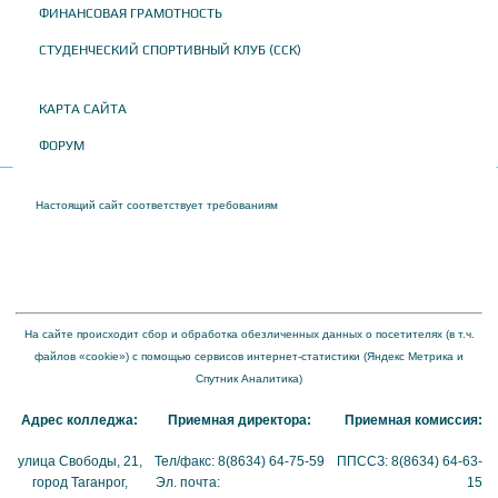
ФИНАНСОВАЯ ГРАМОТНОСТЬ
СТУДЕНЧЕСКИЙ СПОРТИВНЫЙ КЛУБ (ССК)
КАРТА САЙТА
ФОРУМ
Настоящий сайт соответствует требованиям
Приказа Федеральной службы по
надзору в сфере образования и науки от 04 августа 2023 года № 1493 "Об
утверждении требований к структуре официального сайта образовательной
организации в информационно-телекоммуникационной сети "Интернет" и формату
представления на нем информации"
На сайте происходит сбор и обработка обезличенных данных о посетителях (в т.ч.
файлов «cookie») с помощью сервисов интернет-статистики (Яндекс Метрика и
Спутник Аналитика)
Адрес колледжа:
Приемная директора:
Приемная комиссия:
улица Свободы, 21,
Тел/факс: 8(8634) 64-75-59
ППССЗ: 8(8634) 64-63-
город Таганрог,
Эл. почта:
tmexk@tmexk.ru
15