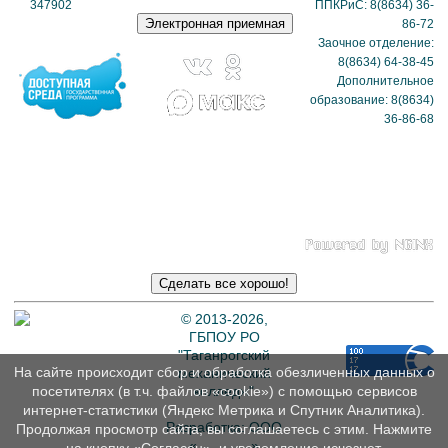
347902
(схема
ППКРиС: 8(8634) 36-
проезда)
86-72
Заочное отделение:
8(8634) 64-38-45
Дополнительное
образование: 8(8634)
36-86-68
Политика в отношении
обработки
персональных данных
© 2013-2026,
ГБПОУ РО
"Таганрогский
На сайте происходит сбор и обработка обезличенных данных о
механический
колледж"
посетителях (в т.ч. файлов «cookie») с помощью сервисов
интернет-статистики (Яндекс Метрика и Спутник Аналитика).
Разработка: ООО
Продолжая просмотр сайта, вы соглашаетесь с этим. Нажмите
«
Интэрсо
»