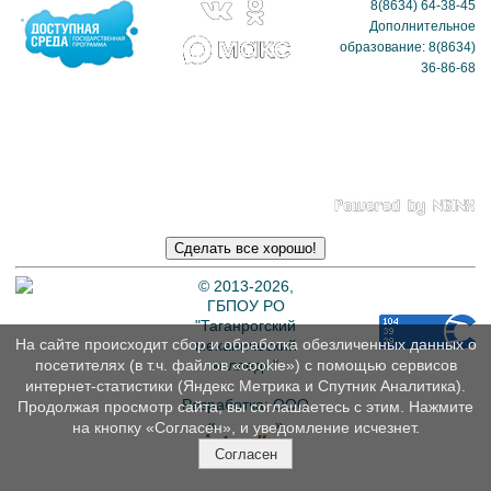
8(8634) 64-38-45
Дополнительное
образование: 8(8634)
36-86-68
Политика в отношении
обработки
персональных данных
© 2013-2026,
ГБПОУ РО
"Таганрогский
На сайте происходит сбор и обработка обезличенных данных о
механический
колледж"
посетителях (в т.ч. файлов «cookie») с помощью сервисов
интернет-статистики (Яндекс Метрика и Спутник Аналитика).
Разработка: ООО
Продолжая просмотр сайта, вы соглашаетесь с этим. Нажмите
«
Интэрсо
»
на кнопку «Согласен», и уведомление исчезнет.
Согласен