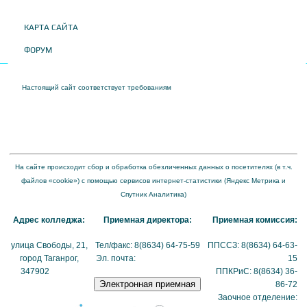
КАРТА САЙТА
ФОРУМ
Настоящий сайт соответствует требованиям
Приказа Федеральной службы по
надзору в сфере образования и науки от 04 августа 2023 года № 1493 "Об
утверждении требований к структуре официального сайта образовательной
организации в информационно-телекоммуникационной сети "Интернет" и формату
представления на нем информации"
На сайте происходит сбор и обработка обезличенных данных о посетителях (в т.ч.
файлов «cookie») с помощью сервисов интернет-статистики (Яндекс Метрика и
Спутник Аналитика)
Адрес колледжа:
Приемная директора:
Приемная комиссия:
улица Свободы, 21,
Тел/факс: 8(8634) 64-75-59
ППССЗ: 8(8634) 64-63-
город Таганрог,
Эл. почта:
tmexk@tmexk.ru
15
347902
(схема
ППКРиС: 8(8634) 36-
проезда)
86-72
Заочное отделение: