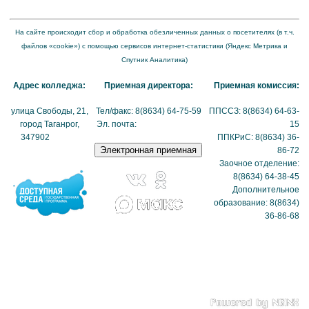
представления на нем информации"
На сайте происходит сбор и обработка обезличенных данных о посетителях (в т.ч.
файлов «cookie») с помощью сервисов интернет-статистики (Яндекс Метрика и
Спутник Аналитика)
Адрес колледжа:
Приемная директора:
Приемная комиссия:
улица Свободы, 21,
Тел/факс: 8(8634) 64-75-59
ППССЗ: 8(8634) 64-63-
город Таганрог,
Эл. почта:
tmexk@tmexk.ru
15
347902
(схема
ППКРиС: 8(8634) 36-
проезда)
86-72
Заочное отделение:
8(8634) 64-38-45
Дополнительное
образование: 8(8634)
36-86-68
Политика в отношении
обработки
персональных данных