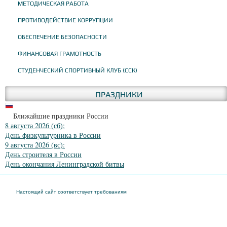
МЕТОДИЧЕСКАЯ РАБОТА
ПРОТИВОДЕЙСТВИЕ КОРРУПЦИИ
ОБЕСПЕЧЕНИЕ БЕЗОПАСНОСТИ
ФИНАНСОВАЯ ГРАМОТНОСТЬ
СТУДЕНЧЕСКИЙ СПОРТИВНЫЙ КЛУБ (ССК)
ПРАЗДНИКИ
Ближайшие праздники России
8 августа 2026 (сб):
День физкультурника в России
9 августа 2026 (вс):
День строителя в России
День окончания Ленинградской битвы
Настоящий сайт соответствует требованиям
Приказа Федеральной службы по
надзору в сфере образования и науки от 04 августа 2023 года № 1493 "Об
утверждении требований к структуре официального сайта образовательной
организации в информационно-телекоммуникационной сети "Интернет" и формату