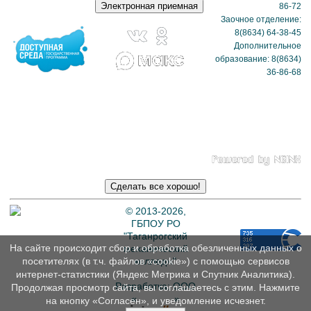
проезда)
86-72
Заочное отделение:
8(8634) 64-38-45
Дополнительное
образование: 8(8634)
36-86-68
Политика в отношении
обработки
персональных данных
© 2013-2026,
ГБПОУ РО
"Таганрогский
На сайте происходит сбор и обработка обезличенных данных о
механический
колледж"
посетителях (в т.ч. файлов «cookie») с помощью сервисов
интернет-статистики (Яндекс Метрика и Спутник Аналитика).
Разработка: ООО
Продолжая просмотр сайта, вы соглашаетесь с этим. Нажмите
«
Интэрсо
»
на кнопку «Согласен», и уведомление исчезнет.