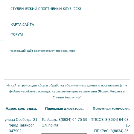
СТУДЕНЧЕСКИЙ СПОРТИВНЫЙ КЛУБ (ССК)
КАРТА САЙТА
ФОРУМ
Настоящий сайт соответствует требованиям
Приказа Федеральной службы по
надзору в сфере образования и науки от 04 августа 2023 года № 1493 "Об
утверждении требований к структуре официального сайта образовательной
организации в информационно-телекоммуникационной сети "Интернет" и формату
представления на нем информации"
На сайте происходит сбор и обработка обезличенных данных о посетителях (в т.ч.
файлов «cookie») с помощью сервисов интернет-статистики (Яндекс Метрика и
Спутник Аналитика)
Адрес колледжа:
Приемная директора:
Приемная комиссия:
улица Свободы, 21,
Тел/факс: 8(8634) 64-75-59
ППССЗ: 8(8634) 64-63-
город Таганрог,
Эл. почта:
tmexk@tmexk.ru
15
347902
(схема
ППКРиС: 8(8634) 36-