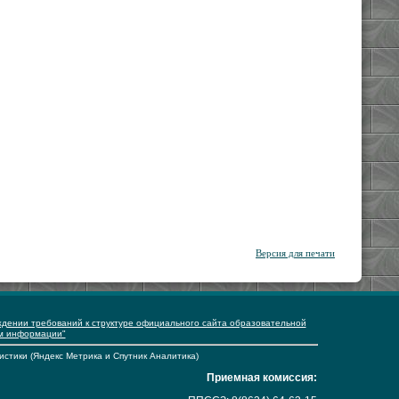
Версия для печати
ждении требований к структуре официального сайта образовательной
ем информации"
истики (Яндекс Метрика и Спутник Аналитика)
Приемная комиссия: