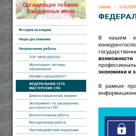
Организация питания.
Главная
→
О КОЛЛЕ
Ежедневные меню
ФЕДЕРАЛ
История колледжа
В нашем к
Наши достижения
конкурентос
Направления работы
государствен
ТОР "МОЯ ШКОЛА"
возможност
профессионал
Мониторинг системы
образования
экономики и 
ПРОФЕССИОНАЛИТЕТ
ФЕДЕРАЛЬНАЯ СЕТЬ
В рамках про
МАСТЕРСКИХ СПО
информационно
Демонстрационный экзамен
Эксперимент по расширению
доступности СПО
Воспитательная работа
Методическая работа
Противодействие коррупции