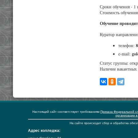
Сроки обучения - 1 
Стоимость обучения 
Обучение проводит
Куратор направлен
8
телефон:
go
e-mail:
Статус группы: отк
Наличие вакантных 
Настоящий сайт соответствует требованиям
Приказа Федеральной сл
организации в
На сайте происходит сбор и обработка обезл
Адрес колледжа: