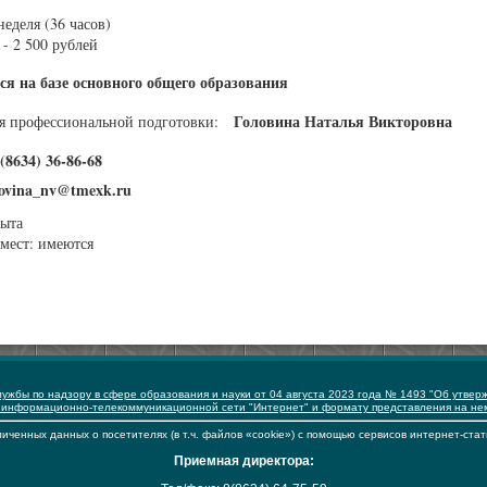
неделя (36 часов)
- 2 500 рублей
ся на базе основного общего образования
Головина Наталья Викторовна
ия профессиональной подготовки:
(8634) 36-86-68
lovina_nv@tmexk.ru
рыта
мест: имеются
ужбы по надзору в сфере образования и науки от 04 августа 2023 года № 1493 "Об утвер
 информационно-телекоммуникационной сети "Интернет" и формату представления на н
иченных данных о посетителях (в т.ч. файлов «cookie») с помощью сервисов интернет-стат
Приемная директора: