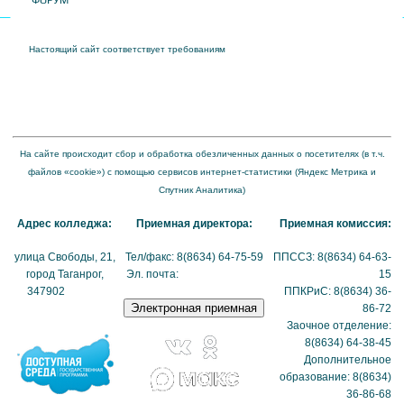
ФОРУМ
Настоящий сайт соответствует требованиям
Приказа Федеральной службы по
надзору в сфере образования и науки от 04 августа 2023 года № 1493 "Об
утверждении требований к структуре официального сайта образовательной
организации в информационно-телекоммуникационной сети "Интернет" и формату
представления на нем информации"
На сайте происходит сбор и обработка обезличенных данных о посетителях (в т.ч.
файлов «cookie») с помощью сервисов интернет-статистики (Яндекс Метрика и
Спутник Аналитика)
Адрес колледжа:
Приемная директора:
Приемная комиссия:
улица Свободы, 21,
Тел/факс: 8(8634) 64-75-59
ППССЗ: 8(8634) 64-63-
город Таганрог,
Эл. почта:
tmexk@tmexk.ru
15
347902
(схема
ППКРиС: 8(8634) 36-
проезда)
86-72
Заочное отделение:
8(8634) 64-38-45
Дополнительное
образование: 8(8634)
36-86-68