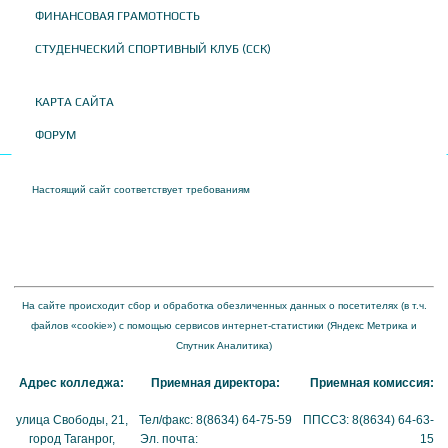
ФИНАНСОВАЯ ГРАМОТНОСТЬ
СТУДЕНЧЕСКИЙ СПОРТИВНЫЙ КЛУБ (ССК)
КАРТА САЙТА
ФОРУМ
Настоящий сайт соответствует требованиям
Приказа Федеральной службы по
надзору в сфере образования и науки от 04 августа 2023 года № 1493 "Об
утверждении требований к структуре официального сайта образовательной
организации в информационно-телекоммуникационной сети "Интернет" и формату
представления на нем информации"
На сайте происходит сбор и обработка обезличенных данных о посетителях (в т.ч.
файлов «cookie») с помощью сервисов интернет-статистики (Яндекс Метрика и
Спутник Аналитика)
Адрес колледжа:
Приемная директора:
Приемная комиссия:
улица Свободы, 21,
Тел/факс: 8(8634) 64-75-59
ППССЗ: 8(8634) 64-63-
город Таганрог,
Эл. почта:
tmexk@tmexk.ru
15