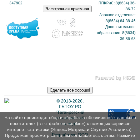
347902
(схема
ППКРиС: 8(8634) 36-
проезда)
86-72
Заочное отделение:
8(8634) 64-38-45
Дополнительное
образование: 8(8634)
36-86-68
Политика в отношении
обработки
персональных данных
© 2013-2026,
ГБПОУ РО
"Таганрогский
На сайте происходит сбор и обработка обезличенных данных о
механический
посетителях (в т.ч. файлов «cookie») с помощью сервисов
колледж"
интернет-статистики (Яндекс Метрика и Спутник Аналитика).
Разработка: ООО
Продолжая просмотр сайта, вы соглашаетесь с этим. Нажмите