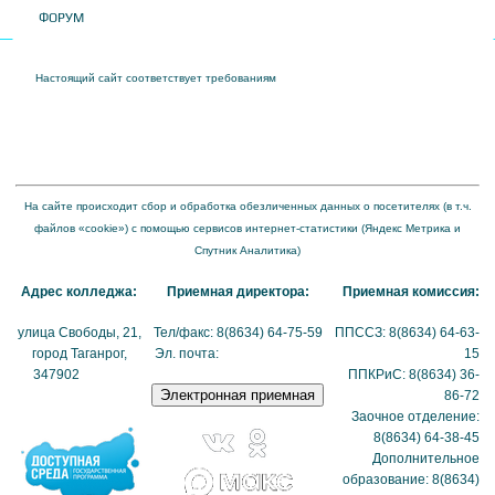
ФОРУМ
Настоящий сайт соответствует требованиям
Приказа Федеральной службы по
надзору в сфере образования и науки от 04 августа 2023 года № 1493 "Об
утверждении требований к структуре официального сайта образовательной
организации в информационно-телекоммуникационной сети "Интернет" и формату
представления на нем информации"
На сайте происходит сбор и обработка обезличенных данных о посетителях (в т.ч.
файлов «cookie») с помощью сервисов интернет-статистики (Яндекс Метрика и
Спутник Аналитика)
Адрес колледжа:
Приемная директора:
Приемная комиссия:
улица Свободы, 21,
Тел/факс: 8(8634) 64-75-59
ППССЗ: 8(8634) 64-63-
город Таганрог,
Эл. почта:
tmexk@tmexk.ru
15
347902
(схема
ППКРиС: 8(8634) 36-
проезда)
86-72
Заочное отделение:
8(8634) 64-38-45
Дополнительное
образование: 8(8634)