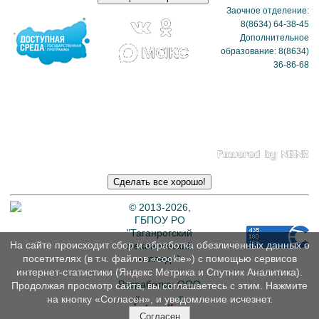
Заочное отделение:
8(8634) 64-38-45
Дополнительное
образование: 8(8634)
36-86-68
Политика в отношении
обработки
персональных данных
© 2013-2026,
ГБПОУ РО
"Таганрогский
На сайте происходит сбор и обработка обезличенных данных о
механический
колледж"
посетителях (в т.ч. файлов «cookie») с помощью сервисов
интернет-статистики (Яндекс Метрика и Спутник Аналитика).
Разработка: ООО
Продолжая просмотр сайта, вы соглашаетесь с этим. Нажмите
«
Интэрсо
»
на кнопку «Согласен», и уведомление исчезнет.
Согласен