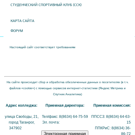
СТУДЕНЧЕСКИЙ СПОРТИВНЫЙ КЛУБ (ССК)
КАРТА САЙТА
ФОРУМ
Настоящий сайт соответствует требованиям
Приказа Федеральной службы по
надзору в сфере образования и науки от 04 августа 2023 года № 1493 "Об
утверждении требований к структуре официального сайта образовательной
организации в информационно-телекоммуникационной сети "Интернет" и формату
представления на нем информации"
На сайте происходит сбор и обработка обезличенных данных о посетителях (в т.ч.
файлов «cookie») с помощью сервисов интернет-статистики (Яндекс Метрика и
Спутник Аналитика)
Адрес колледжа:
Приемная директора:
Приемная комиссия:
улица Свободы, 21,
Тел/факс: 8(8634) 64-75-59
ППССЗ: 8(8634) 64-63-
город Таганрог,
Эл. почта:
tmexk@tmexk.ru
15
347902
(схема
ППКРиС: 8(8634) 36-
проезда)
86-72