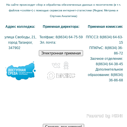
На сайте происходит сбор и обработка обезличенных данных о посетителях (в т.ч.
файлов «cookie») с помощью сервисов интернет-статистики (Яндекс Метрика и
Спутник Аналитика)
Адрес колледжа:
Приемная директора:
Приемная комиссия:
улица Свободы, 21,
Тел/факс: 8(8634) 64-75-59
ППССЗ: 8(8634) 64-63-
город Таганрог,
Эл. почта:
tmexk@tmexk.ru
15
347902
(схема
ППКРиС: 8(8634) 36-
проезда)
86-72
Заочное отделение:
8(8634) 64-38-45
Дополнительное
образование: 8(8634)
36-86-68
Политика в отношении
обработки
персональных данных