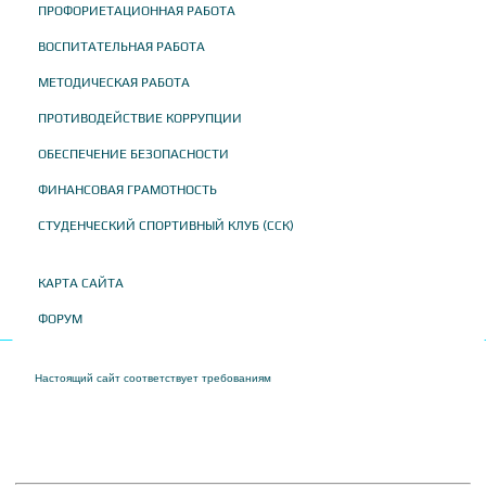
ПРОФОРИЕТАЦИОННАЯ РАБОТА
ВОСПИТАТЕЛЬНАЯ РАБОТА
МЕТОДИЧЕСКАЯ РАБОТА
ПРОТИВОДЕЙСТВИЕ КОРРУПЦИИ
ОБЕСПЕЧЕНИЕ БЕЗОПАСНОСТИ
ФИНАНСОВАЯ ГРАМОТНОСТЬ
СТУДЕНЧЕСКИЙ СПОРТИВНЫЙ КЛУБ (ССК)
КАРТА САЙТА
ФОРУМ
Настоящий сайт соответствует требованиям
Приказа Федеральной службы по
надзору в сфере образования и науки от 04 августа 2023 года № 1493 "Об
утверждении требований к структуре официального сайта образовательной
организации в информационно-телекоммуникационной сети "Интернет" и формату
представления на нем информации"