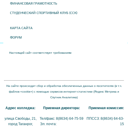
ФИНАНСОВАЯ ГРАМОТНОСТЬ
СТУДЕНЧЕСКИЙ СПОРТИВНЫЙ КЛУБ (ССК)
КАРТА САЙТА
ФОРУМ
Настоящий сайт соответствует требованиям
Приказа Федеральной службы по
надзору в сфере образования и науки от 04 августа 2023 года № 1493 "Об
утверждении требований к структуре официального сайта образовательной
организации в информационно-телекоммуникационной сети "Интернет" и формату
представления на нем информации"
На сайте происходит сбор и обработка обезличенных данных о посетителях (в т.ч.
файлов «cookie») с помощью сервисов интернет-статистики (Яндекс Метрика и
Спутник Аналитика)
Адрес колледжа:
Приемная директора:
Приемная комиссия:
улица Свободы, 21,
Тел/факс: 8(8634) 64-75-59
ППССЗ: 8(8634) 64-63-
город Таганрог,
Эл. почта:
tmexk@tmexk.ru
15