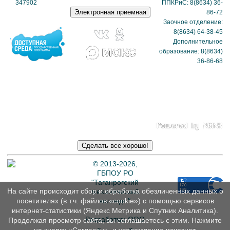
347902
(схема
ППКРиС: 8(8634) 36-
проезда)
86-72
Заочное отделение:
8(8634) 64-38-45
Дополнительное
образование: 8(8634)
36-86-68
Политика в отношении
обработки
персональных данных
© 2013-2026,
ГБПОУ РО
"Таганрогский
На сайте происходит сбор и обработка обезличенных данных о
механический
колледж"
посетителях (в т.ч. файлов «cookie») с помощью сервисов
интернет-статистики (Яндекс Метрика и Спутник Аналитика).
Разработка: ООО
Продолжая просмотр сайта, вы соглашаетесь с этим. Нажмите
«
Интэрсо
»