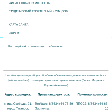
ФИНАНСОВАЯ ГРАМОТНОСТЬ
СТУДЕНЧЕСКИЙ СПОРТИВНЫЙ КЛУБ (ССК)
КАРТА САЙТА
ФОРУМ
Настоящий сайт соответствует требованиям
Приказа Федеральной службы по
надзору в сфере образования и науки от 04 августа 2023 года № 1493 "Об
утверждении требований к структуре официального сайта образовательной
организации в информационно-телекоммуникационной сети "Интернет" и формату
представления на нем информации"
На сайте происходит сбор и обработка обезличенных данных о посетителях (в т.ч.
файлов «cookie») с помощью сервисов интернет-статистики (Яндекс Метрика и
Спутник Аналитика)
Адрес колледжа:
Приемная директора:
Приемная комиссия:
улица Свободы, 21,
Тел/факс: 8(8634) 64-75-59
ППССЗ: 8(8634) 64-63-
город Таганрог,
Эл. почта:
tmexk@tmexk.ru
15