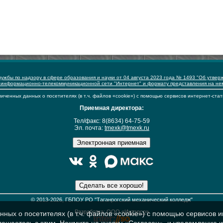
ужбы по надзору в сфере образования и науки от 04 августа 2023 года № 1493 "Об утвер
 информационно-телекоммуникационной сети "Интернет" и формату представления на н
иченных данных о посетителях (в т.ч. файлов «cookie») с помощью сервисов интернет-стат
Приемная директора:
Тел/факс: 8(8634) 64-75-59
Эл. почта:
tmexk@tmexk.ru
© 2013-2026, ГБПОУ РО "Таганрогский механический колледж"
Разработка: ООО «
Интэрсо
»
ных о посетителях (в т.ч. файлов «cookie») с помощью сервисов и