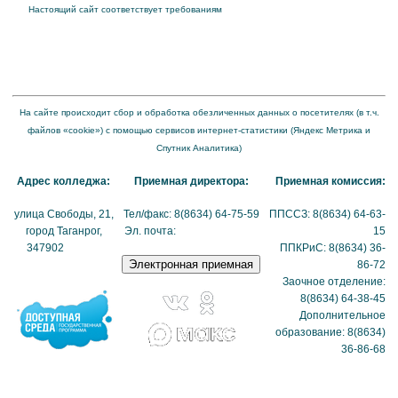
Настоящий сайт соответствует требованиям
Приказа Федеральной службы по
надзору в сфере образования и науки от 04 августа 2023 года № 1493 "Об
утверждении требований к структуре официального сайта образовательной
организации в информационно-телекоммуникационной сети "Интернет" и формату
представления на нем информации"
На сайте происходит сбор и обработка обезличенных данных о посетителях (в т.ч.
файлов «cookie») с помощью сервисов интернет-статистики (Яндекс Метрика и
Спутник Аналитика)
Адрес колледжа:
Приемная директора:
Приемная комиссия:
улица Свободы, 21,
Тел/факс: 8(8634) 64-75-59
ППССЗ: 8(8634) 64-63-
город Таганрог,
Эл. почта:
tmexk@tmexk.ru
15
347902
(схема
ППКРиС: 8(8634) 36-
проезда)
86-72
Заочное отделение:
8(8634) 64-38-45
Дополнительное
образование: 8(8634)
36-86-68
Политика в отношении