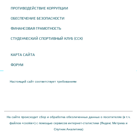
ПРОТИВОДЕЙСТВИЕ КОРРУПЦИИ
ОБЕСПЕЧЕНИЕ БЕЗОПАСНОСТИ
ФИНАНСОВАЯ ГРАМОТНОСТЬ
СТУДЕНЧЕСКИЙ СПОРТИВНЫЙ КЛУБ (ССК)
КАРТА САЙТА
ФОРУМ
Настоящий сайт соответствует требованиям
Приказа Федеральной службы по
надзору в сфере образования и науки от 04 августа 2023 года № 1493 "Об
утверждении требований к структуре официального сайта образовательной
организации в информационно-телекоммуникационной сети "Интернет" и формату
представления на нем информации"
На сайте происходит сбор и обработка обезличенных данных о посетителях (в т.ч.
файлов «cookie») с помощью сервисов интернет-статистики (Яндекс Метрика и
Спутник Аналитика)