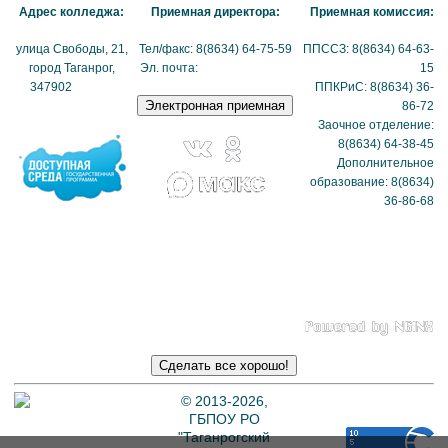
Адрес колледжа:
Приемная директора:
Приемная комиссия:
улица Свободы, 21,
Тел/факс: 8(8634) 64-75-59
ППССЗ: 8(8634) 64-63-
город Таганрог,
Эл. почта:
tmexk@tmexk.ru
15
347902
(схема
ППКРиС: 8(8634) 36-
проезда)
86-72
Заочное отделение:
8(8634) 64-38-45
Дополнительное
образование: 8(8634)
36-86-68
Политика в отношении
обработки
персональных данных
© 2013-2026,
ГБПОУ РО
"Таганрогский