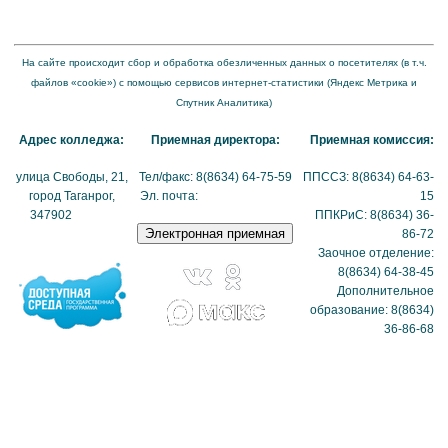
организации в информационно-телекоммуникационной сети "Интернет" и формату
представления на нем информации"
На сайте происходит сбор и обработка обезличенных данных о посетителях (в т.ч.
файлов «cookie») с помощью сервисов интернет-статистики (Яндекс Метрика и
Спутник Аналитика)
Адрес колледжа:
Приемная директора:
Приемная комиссия:
улица Свободы, 21,
Тел/факс: 8(8634) 64-75-59
ППССЗ: 8(8634) 64-63-
город Таганрог,
Эл. почта:
tmexk@tmexk.ru
15
347902
(схема
ППКРиС: 8(8634) 36-
проезда)
86-72
Заочное отделение:
8(8634) 64-38-45
Дополнительное
образование: 8(8634)
36-86-68
Политика в отношении
обработки
персональных данных