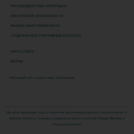
ПРОТИВОДЕЙСТВИЕ КОРРУПЦИИ
ОБЕСПЕЧЕНИЕ БЕЗОПАСНОСТИ
ФИНАНСОВАЯ ГРАМОТНОСТЬ
СТУДЕНЧЕСКИЙ СПОРТИВНЫЙ КЛУБ (ССК)
КАРТА САЙТА
ФОРУМ
Настоящий сайт соответствует требованиям
Приказа Федеральной службы по
надзору в сфере образования и науки от 04 августа 2023 года № 1493 "Об
утверждении требований к структуре официального сайта образовательной
организации в информационно-телекоммуникационной сети "Интернет" и формату
представления на нем информации"
На сайте происходит сбор и обработка обезличенных данных о посетителях (в т.ч.
файлов «cookie») с помощью сервисов интернет-статистики (Яндекс Метрика и
Спутник Аналитика)