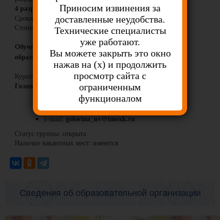
Приносим извинения за
4 разряд:
Сроки обучения - 3,5 месяца (504 часа)
доставленные неудобства.
Стоимость обучения - 12 000 рублей
Технические специалисты
уже работают.
Обучение проводится на базе основного общего
Вы можете закрыть это окно
образования
нажав на (х) и продолжить
просмотр сайта с
Куратор направления профессиональной подготовки:
Головина Наталья Викторовна
ограниченным
функционалом
8(8634) 36-86-68
телефон:
golovina_nv@tmexk.ru
e-mail:
Статус группы: открыта
Наличие вакантных мест: имеются
Сведения об образовательной организации