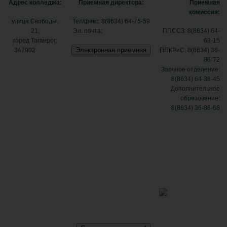
Адрес колледжа:
Приемная директора:
Приемная
комиссия:
улица Свободы,
Тел/факс: 8(8634) 64-75-59
21,
Эл. почта:
tmexk@tmexk.ru
ППССЗ: 8(8634) 64-
город Таганрог,
63-15
347902
(схема
ППКРиС: 8(8634) 36-
проезда)
86-72
Заочное отделение:
8(8634) 64-38-45
Дополнительное
образование:
8(8634) 36-86-68
Политика
в отношении
обработки
персональных
данных