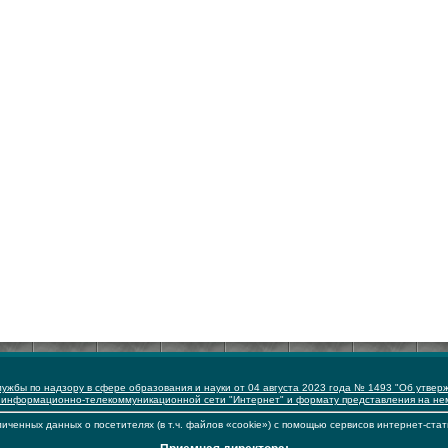
ужбы по надзору в сфере образования и науки от 04 августа 2023 года № 1493 "Об утвер
 информационно-телекоммуникационной сети "Интернет" и формату представления на н
иченных данных о посетителях (в т.ч. файлов «cookie») с помощью сервисов интернет-стат