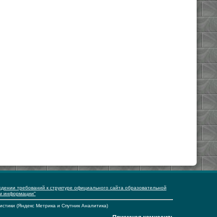
ждении требований к структуре официального сайта образовательной
ем информации"
истики (Яндекс Метрика и Спутник Аналитика)