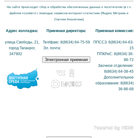
На сайте происходит сбор и обработка обезличенных данных о посетителях (в т.ч.
файлов «cookie») с помощью сервисов интернет-статистики (Яндекс Метрика и
Спутник Аналитика)
Адрес колледжа:
Приемная директора:
Приемная комиссия:
улица Свободы, 21,
Тел/факс: 8(8634) 64-75-59
ППССЗ: 8(8634) 64-63-
город Таганрог,
Эл. почта:
tmexk@tmexk.ru
15
347902
(схема
ППКРиС: 8(8634) 36-
проезда)
86-72
Заочное отделение:
8(8634) 64-38-45
Дополнительное
образование: 8(8634)
36-86-68
Политика в отношении
обработки
персональных данных