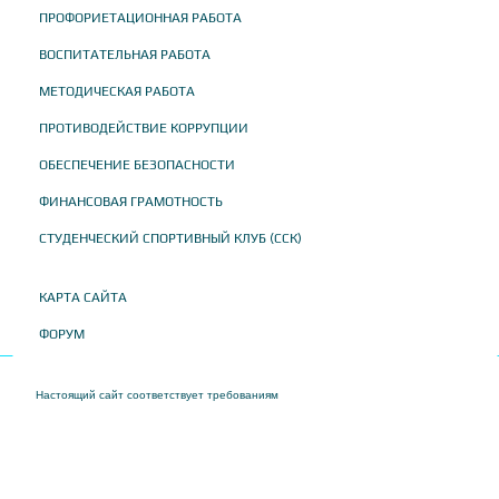
ПРОФОРИЕТАЦИОННАЯ РАБОТА
ВОСПИТАТЕЛЬНАЯ РАБОТА
МЕТОДИЧЕСКАЯ РАБОТА
ПРОТИВОДЕЙСТВИЕ КОРРУПЦИИ
ОБЕСПЕЧЕНИЕ БЕЗОПАСНОСТИ
ФИНАНСОВАЯ ГРАМОТНОСТЬ
СТУДЕНЧЕСКИЙ СПОРТИВНЫЙ КЛУБ (ССК)
КАРТА САЙТА
ФОРУМ
Настоящий сайт соответствует требованиям
Приказа Федеральной службы по
надзору в сфере образования и науки от 04 августа 2023 года № 1493 "Об
утверждении требований к структуре официального сайта образовательной
организации в информационно-телекоммуникационной сети "Интернет" и формату
представления на нем информации"