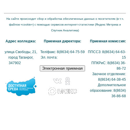
организации в информационно-телекоммуникационной сети "Интернет" и формату
представления на нем информации"
На сайте происходит сбор и обработка обезличенных данных о посетителях (в т.ч.
файлов «cookie») с помощью сервисов интернет-статистики (Яндекс Метрика и
Спутник Аналитика)
Адрес колледжа:
Приемная директора:
Приемная комиссия:
улица Свободы, 21,
Тел/факс: 8(8634) 64-75-59
ППССЗ: 8(8634) 64-63-
город Таганрог,
Эл. почта:
tmexk@tmexk.ru
15
347902
(схема
ППКРиС: 8(8634) 36-
проезда)
86-72
Заочное отделение:
8(8634) 64-38-45
Дополнительное
образование: 8(8634)
36-86-68
Политика в отношении
обработки
персональных данных