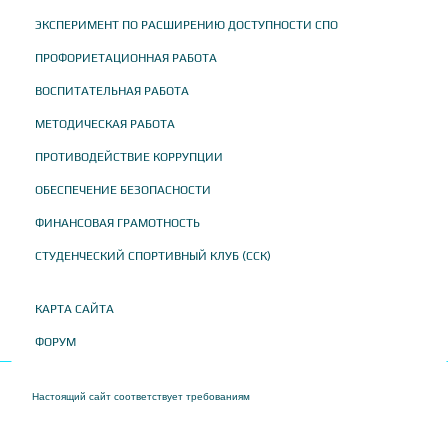
ЭКСПЕРИМЕНТ ПО РАСШИРЕНИЮ ДОСТУПНОСТИ СПО
ПРОФОРИЕТАЦИОННАЯ РАБОТА
ВОСПИТАТЕЛЬНАЯ РАБОТА
МЕТОДИЧЕСКАЯ РАБОТА
ПРОТИВОДЕЙСТВИЕ КОРРУПЦИИ
ОБЕСПЕЧЕНИЕ БЕЗОПАСНОСТИ
ФИНАНСОВАЯ ГРАМОТНОСТЬ
СТУДЕНЧЕСКИЙ СПОРТИВНЫЙ КЛУБ (ССК)
КАРТА САЙТА
ФОРУМ
Настоящий сайт соответствует требованиям
Приказа Федеральной службы по
надзору в сфере образования и науки от 04 августа 2023 года № 1493 "Об
утверждении требований к структуре официального сайта образовательной