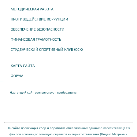
МЕТОДИЧЕСКАЯ РАБОТА
ПРОТИВОДЕЙСТВИЕ КОРРУПЦИИ
ОБЕСПЕЧЕНИЕ БЕЗОПАСНОСТИ
ФИНАНСОВАЯ ГРАМОТНОСТЬ
СТУДЕНЧЕСКИЙ СПОРТИВНЫЙ КЛУБ (ССК)
КАРТА САЙТА
ФОРУМ
Настоящий сайт соответствует требованиям
Приказа Федеральной службы по
надзору в сфере образования и науки от 04 августа 2023 года № 1493 "Об
утверждении требований к структуре официального сайта образовательной
организации в информационно-телекоммуникационной сети "Интернет" и формату
представления на нем информации"
На сайте происходит сбор и обработка обезличенных данных о посетителях (в т.ч.
файлов «cookie») с помощью сервисов интернет-статистики (Яндекс Метрика и