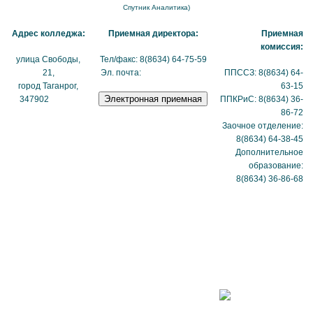
Спутник Аналитика)
Адрес колледжа:
Приемная директора:
Приемная
комиссия:
улица Свободы,
Тел/факс: 8(8634) 64-75-59
21,
Эл. почта:
tmexk@tmexk.ru
ППССЗ: 8(8634) 64-
город Таганрог,
63-15
347902
(схема
ППКРиС: 8(8634) 36-
проезда)
86-72
Заочное отделение:
8(8634) 64-38-45
Дополнительное
образование:
8(8634) 36-86-68
Политика
в отношении
обработки
персональных
данных