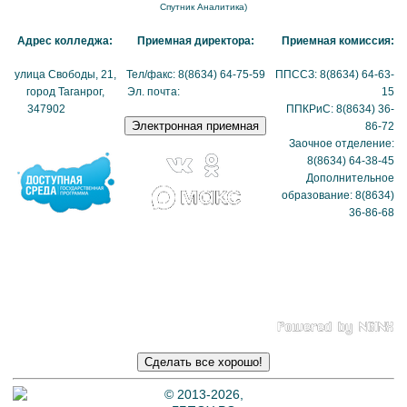
Спутник Аналитика)
Адрес колледжа:
Приемная директора:
Приемная комиссия:
улица Свободы, 21,
Тел/факс: 8(8634) 64-75-59
ППССЗ: 8(8634) 64-63-
город Таганрог,
Эл. почта:
tmexk@tmexk.ru
15
347902
(схема
ППКРиС: 8(8634) 36-
проезда)
86-72
Заочное отделение:
8(8634) 64-38-45
Дополнительное
образование: 8(8634)
36-86-68
Политика в отношении
обработки
персональных данных
© 2013-2026,