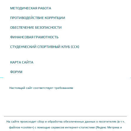
МЕТОДИЧЕСКАЯ РАБОТА
ПРОТИВОДЕЙСТВИЕ КОРРУПЦИИ
ОБЕСПЕЧЕНИЕ БЕЗОПАСНОСТИ
ФИНАНСОВАЯ ГРАМОТНОСТЬ
СТУДЕНЧЕСКИЙ СПОРТИВНЫЙ КЛУБ (ССК)
КАРТА САЙТА
ФОРУМ
Настоящий сайт соответствует требованиям
Приказа Федеральной службы по
надзору в сфере образования и науки от 04 августа 2023 года № 1493 "Об
утверждении требований к структуре официального сайта образовательной
организации в информационно-телекоммуникационной сети "Интернет" и формату
представления на нем информации"
На сайте происходит сбор и обработка обезличенных данных о посетителях (в т.ч.
файлов «cookie») с помощью сервисов интернет-статистики (Яндекс Метрика и