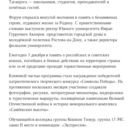
Таганрога — школьников, студентов, преподавателей и
почётных гостей.
Форум открылся минутой молчания в память о безымянных
героях, отдавших жизни за Родину. С приветственными
словами выступили ректор Южного университета Имран
Гурруевич Акперов, представители городской думы и
молодёжной политики Ростова-на-Дону, а также директора
филиалов университета.
Ежегодно 3 декабря в память о российских и советских
воинах, погибших в боевых действиях на территории страны
или за её пределами проходят торжественные мероприятия.
Ключевой частью программы стало награждение победителей
патриотического творческого конкурса «Символы Победы». На
протяжении нескольких месяцев участники создавали
фотографии, рисунки, литературные миниатюры, видеоролики
и туристические маршруты, посвящённые памятникам Великой
Отечественной войны и истории мемориального комплекса
«Самбекские высоты».
Обучающийся колледжа группы Кошкин Тимур, группа 13 ЗЧС
занял
II
место в номинации: «Экспрессия».