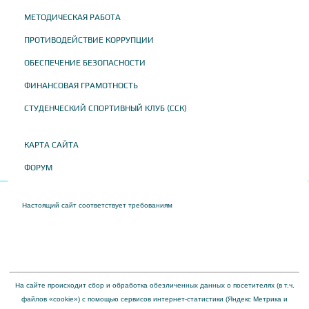
МЕТОДИЧЕСКАЯ РАБОТА
ПРОТИВОДЕЙСТВИЕ КОРРУПЦИИ
ОБЕСПЕЧЕНИЕ БЕЗОПАСНОСТИ
ФИНАНСОВАЯ ГРАМОТНОСТЬ
СТУДЕНЧЕСКИЙ СПОРТИВНЫЙ КЛУБ (ССК)
КАРТА САЙТА
ФОРУМ
Настоящий сайт соответствует требованиям
Приказа Федеральной службы по
надзору в сфере образования и науки от 04 августа 2023 года № 1493 "Об
утверждении требований к структуре официального сайта образовательной
организации в информационно-телекоммуникационной сети "Интернет" и формату
представления на нем информации"
На сайте происходит сбор и обработка обезличенных данных о посетителях (в т.ч.
файлов «cookie») с помощью сервисов интернет-статистики (Яндекс Метрика и