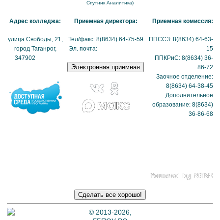
Спутник Аналитика)
Адрес колледжа:
Приемная директора:
Приемная комиссия:
улица Свободы, 21,
Тел/факс: 8(8634) 64-75-59
ППССЗ: 8(8634) 64-63-
город Таганрог,
Эл. почта:
tmexk@tmexk.ru
15
347902
(схема
ППКРиС: 8(8634) 36-
проезда)
86-72
Заочное отделение:
8(8634) 64-38-45
Дополнительное
образование: 8(8634)
36-86-68
Политика в отношении
обработки
персональных данных
© 2013-2026,