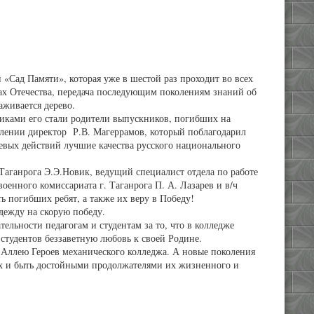
«Сад Памяти», которая уже в шестой раз проходит во всех
ках Отечества, передача последующим поколениям знаний об
аживается дерево.
иками его стали родители выпускников, погибших на
лении директор Р.В. Магеррамов, который поблагодарил
евых действий лучшие качества русского национального
аганрога Э.Э.Новик, ведущий специалист отдела по работе
енного комиссариата г. Таганрога П. А. Лазарев и в/ч
ь погибших ребят, а также их веру в Победу!
дежду на скорую победу.
льности педагогам и студентам за то, что в колледже
студентов беззаветную любовь к своей Родине.
 Аллею Героев механического колледжа. А новые поколения
ах и быть достойными продолжателями их жизненного и