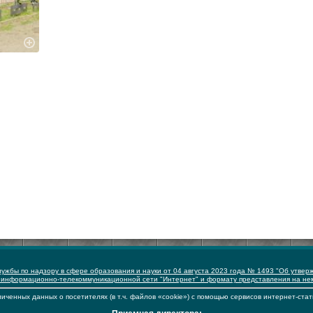
ужбы по надзору в сфере образования и науки от 04 августа 2023 года № 1493 "Об утвер
 информационно-телекоммуникационной сети "Интернет" и формату представления на н
иченных данных о посетителях (в т.ч. файлов «cookie») с помощью сервисов интернет-стат