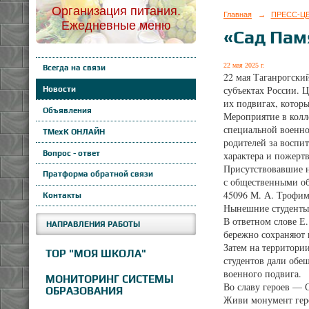
Организация питания.
Главная
→
ПРЕСС-Ц
Ежедневные меню
«Сад Пам
22 мая 2025 г.
Всегда на связи
22 мая Таганрогски
субъектах России. 
Новости
их подвигах, котор
Объявления
Мероприятие в колл
специальной военно
ТМехК ОНЛАЙН
родителей за воспи
Вопрос - ответ
характера и пожерт
Присутствовавшие н
Пратформа обратной связи
с общественными об
45096 М. А. Трофим
Контакты
Нынешние студенты 
В ответном слове Е
НАПРАВЛЕНИЯ РАБОТЫ
бережно сохраняют 
Затем на территори
ТОР "МОЯ ШКОЛА"
студентов дали обе
военного подвига.
МОНИТОРИНГ СИСТЕМЫ
Во славу героев — 
ОБРАЗОВАНИЯ
Живи монумент гер