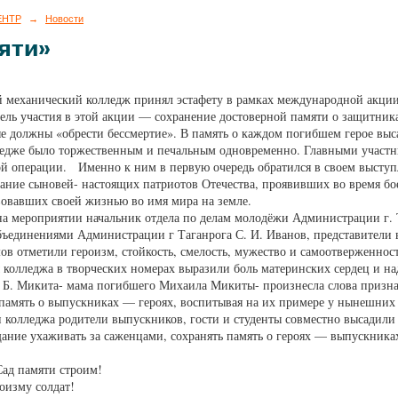
ЕНТР
→
Новости
яти»
й механический колледж принял эстафету в рамках международной акции 
Цель участия в этой акции — сохранение достоверной памяти о защитни
ые должны «обрести бессмертие». В память о каждом погибшем герое выс
едже было торжественным и печальным одновременно. Главными участн
й операции. Именно к ним в первую очередь обратился в своем выступ
тание сыновей- настоящих патриотов Отечества, проявивших во время бо
вовавших своей жизнью во имя мира на земле.
а мероприятии начальник отдела по делам молодёжи Администрации г. Т
ъединениями Администрации г Таганрога С. И. Иванов, представители во
ов отметили героизм, стойкость, смелость, мужество и самоотверженност
колледжа в творческих номерах выразили боль материнских сердец и на
. Б. Микита- мама погибшего Михаила Микиты- произнесла слова признате
память о выпускниках — героях, воспитывая на их примере у нынешних 
и колледжа родители выпускников, гости и студенты совместно высадили
щание ухаживать за саженцами, сохранять память о героях — выпускник
Сад памяти строим!
оизму солдат!