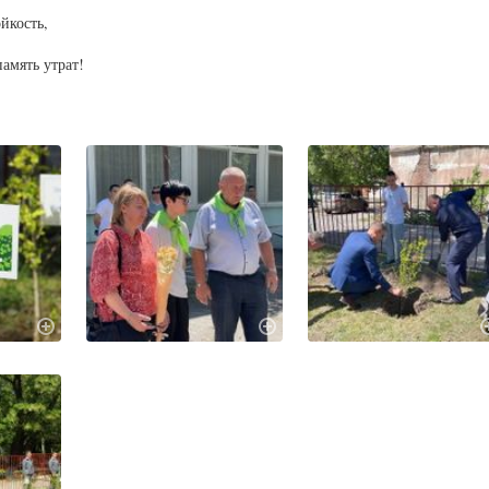
йкость,
амять утрат!