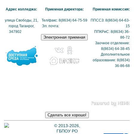
Адрес колледжа:
Приемная директора:
Приемная комиссия:
улица Свободы, 21,
Тел/факс: 8(8634) 64-75-59
ППССЗ: 8(8634) 64-63-
город Таганрог,
Эл. почта:
tmexk@tmexk.ru
15
347902
(схема
ППКРиС: 8(8634) 36-
проезда)
86-72
Заочное отделение:
8(8634) 64-38-45
Дополнительное
образование: 8(8634)
36-86-68
Политика в отношении
обработки
персональных данных
© 2013-2026,
ГБПОУ РО