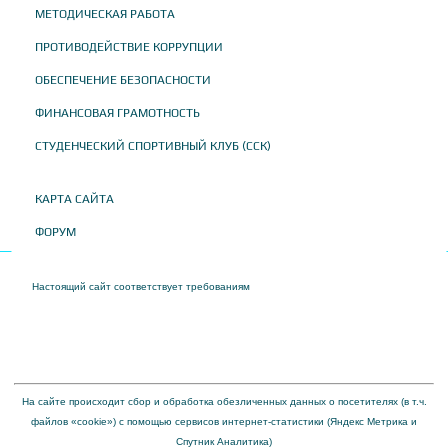
МЕТОДИЧЕСКАЯ РАБОТА
ПРОТИВОДЕЙСТВИЕ КОРРУПЦИИ
ОБЕСПЕЧЕНИЕ БЕЗОПАСНОСТИ
ФИНАНСОВАЯ ГРАМОТНОСТЬ
СТУДЕНЧЕСКИЙ СПОРТИВНЫЙ КЛУБ (ССК)
КАРТА САЙТА
ФОРУМ
Настоящий сайт соответствует требованиям
Приказа Федеральной службы по
надзору в сфере образования и науки от 04 августа 2023 года № 1493 "Об
утверждении требований к структуре официального сайта образовательной
организации в информационно-телекоммуникационной сети "Интернет" и формату
представления на нем информации"
На сайте происходит сбор и обработка обезличенных данных о посетителях (в т.ч.
файлов «cookie») с помощью сервисов интернет-статистики (Яндекс Метрика и
Спутник Аналитика)