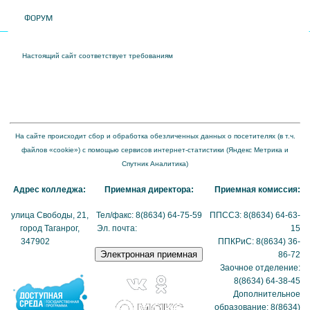
ФОРУМ
Настоящий сайт соответствует требованиям
Приказа Федеральной службы по
надзору в сфере образования и науки от 04 августа 2023 года № 1493 "Об
утверждении требований к структуре официального сайта образовательной
организации в информационно-телекоммуникационной сети "Интернет" и формату
представления на нем информации"
На сайте происходит сбор и обработка обезличенных данных о посетителях (в т.ч.
файлов «cookie») с помощью сервисов интернет-статистики (Яндекс Метрика и
Спутник Аналитика)
Адрес колледжа:
Приемная директора:
Приемная комиссия:
улица Свободы, 21,
Тел/факс: 8(8634) 64-75-59
ППССЗ: 8(8634) 64-63-
город Таганрог,
Эл. почта:
tmexk@tmexk.ru
15
347902
(схема
ППКРиС: 8(8634) 36-
проезда)
86-72
Заочное отделение:
8(8634) 64-38-45
Дополнительное
образование: 8(8634)