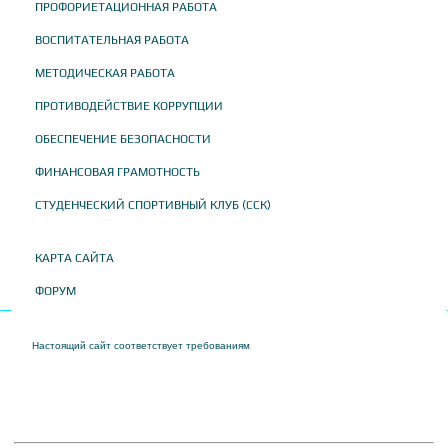
ПРОФОРИЕТАЦИОННАЯ РАБОТА
ВОСПИТАТЕЛЬНАЯ РАБОТА
МЕТОДИЧЕСКАЯ РАБОТА
ПРОТИВОДЕЙСТВИЕ КОРРУПЦИИ
ОБЕСПЕЧЕНИЕ БЕЗОПАСНОСТИ
ФИНАНСОВАЯ ГРАМОТНОСТЬ
СТУДЕНЧЕСКИЙ СПОРТИВНЫЙ КЛУБ (ССК)
КАРТА САЙТА
ФОРУМ
Настоящий сайт соответствует требованиям
Приказа Федеральной службы по
надзору в сфере образования и науки от 04 августа 2023 года № 1493 "Об
утверждении требований к структуре официального сайта образовательной
организации в информационно-телекоммуникационной сети "Интернет" и формату
представления на нем информации"