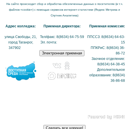
На сайте происходит сбор и обработка обезличенных данных о посетителях (в т.ч.
файлов «cookie») с помощью сервисов интернет-статистики (Яндекс Метрика и
Спутник Аналитика)
Адрес колледжа:
Приемная директора:
Приемная комиссия:
улица Свободы, 21,
Тел/факс: 8(8634) 64-75-59
ППССЗ: 8(8634) 64-63-
город Таганрог,
Эл. почта:
tmexk@tmexk.ru
15
347902
(схема
ППКРиС: 8(8634) 36-
проезда)
86-72
Заочное отделение:
8(8634) 64-38-45
Дополнительное
образование: 8(8634)
36-86-68
Политика в отношении
обработки
персональных данных