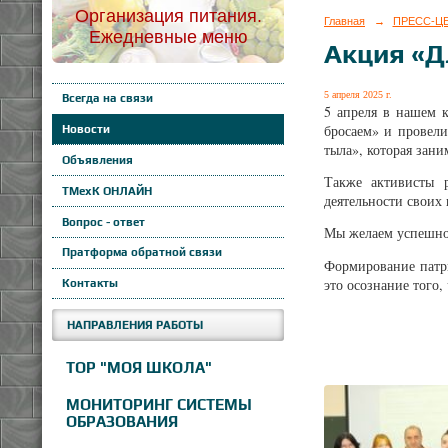
Организация питания.
Главная
→
ПРЕСС-Ц
Ежедневные меню
Акция «Д
5 апреля 2025 г.
Всегда на связи
5 апреля в нашем 
бросаем» и провели
Новости
тыла», которая зан
Объявления
Также активисты р
ТМехК ОНЛАЙН
деятельности своих
Вопрос - ответ
Мы желаем успешног
Пратформа обратной связи
Формирование патри
это осознание того,
Контакты
НАПРАВЛЕНИЯ РАБОТЫ
ТОР "МОЯ ШКОЛА"
МОНИТОРИНГ СИСТЕМЫ
ОБРАЗОВАНИЯ