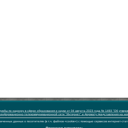
ужбы по надзору в сфере образования и науки от 04 августа 2023 года № 1493 "Об утвер
 информационно-телекоммуникационной сети "Интернет" и формату представления на н
иченных данных о посетителях (в т.ч. файлов «cookie») с помощью сервисов интернет-стат