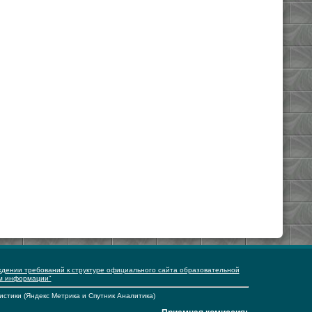
ждении требований к структуре официального сайта образовательной
ем информации"
истики (Яндекс Метрика и Спутник Аналитика)