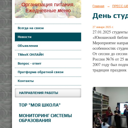
Организация питания.
Главная
→
ПРЕСС-Ц
Ежедневные меню
День сту
27 января 2025 г.
Всегда на связи
27.01.2025 студент
«Юношеский библио
Новости
Мероприятие направ
Объявления
особенностях студен
От сессии до сесси
ТМехК ОНЛАЙН
России №76 от 25 я
Вопрос - ответ
2007 году был подп
традиции праздник в
Пратформа обратной связи
Контакты
НАПРАВЛЕНИЯ РАБОТЫ
ТОР "МОЯ ШКОЛА"
МОНИТОРИНГ СИСТЕМЫ
ОБРАЗОВАНИЯ