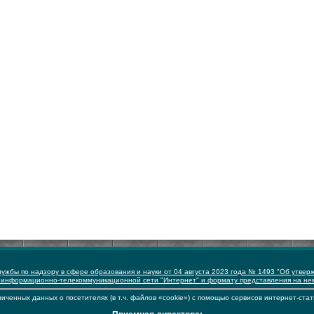
ужбы по надзору в сфере образования и науки от 04 августа 2023 года № 1493 "Об утвер
 информационно-телекоммуникационной сети "Интернет" и формату представления на н
иченных данных о посетителях (в т.ч. файлов «cookie») с помощью сервисов интернет-стат