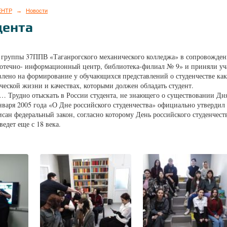
ЕНТР
→
Новости
дента
ы группы 37ППВ «Таганрогского механического колледжа» в сопровожден
течно- информационный центр, библиотека-филиал № 9» и приняли уча
лено на формирование у обучающихся представлений о студенчестве как 
ческой жизни и качествах, которыми должен обладать студент.
и… Трудно отыскать в России студента, не знающего о существовании Дня
нваря 2005 года «О Дне российского студенчества» официально утвердил
исан федеральный закон, согласно которому День российского студенчест
едет еще с 18 века.