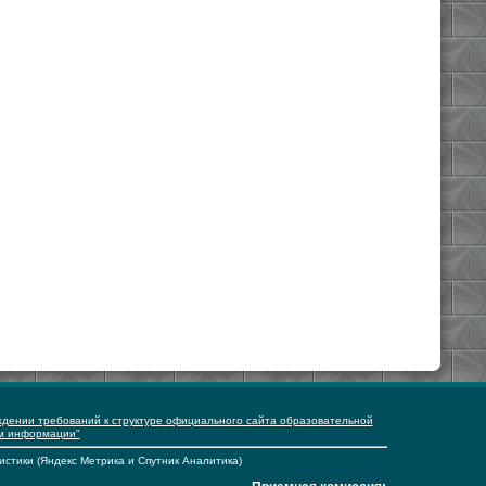
ждении требований к структуре официального сайта образовательной
ем информации"
истики (Яндекс Метрика и Спутник Аналитика)