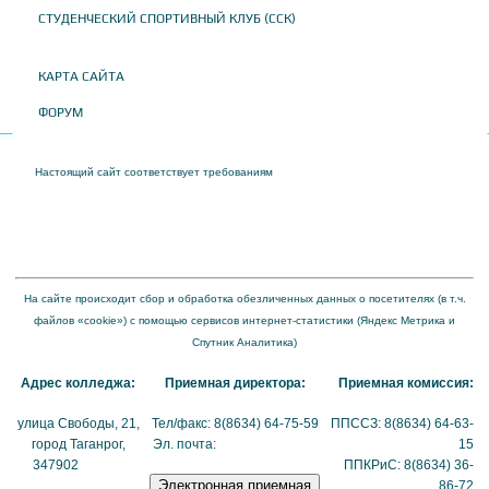
СТУДЕНЧЕСКИЙ СПОРТИВНЫЙ КЛУБ (ССК)
КАРТА САЙТА
ФОРУМ
Настоящий сайт соответствует требованиям
Приказа Федеральной службы по
надзору в сфере образования и науки от 04 августа 2023 года № 1493 "Об
утверждении требований к структуре официального сайта образовательной
организации в информационно-телекоммуникационной сети "Интернет" и формату
представления на нем информации"
На сайте происходит сбор и обработка обезличенных данных о посетителях (в т.ч.
файлов «cookie») с помощью сервисов интернет-статистики (Яндекс Метрика и
Спутник Аналитика)
Адрес колледжа:
Приемная директора:
Приемная комиссия:
улица Свободы, 21,
Тел/факс: 8(8634) 64-75-59
ППССЗ: 8(8634) 64-63-
город Таганрог,
Эл. почта:
tmexk@tmexk.ru
15
347902
(схема
ППКРиС: 8(8634) 36-
проезда)
86-72