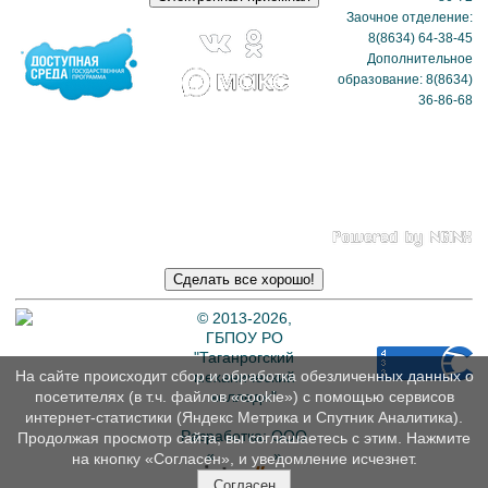
Заочное отделение:
8(8634) 64-38-45
Дополнительное
образование: 8(8634)
36-86-68
Политика в отношении
обработки
персональных данных
© 2013-2026,
ГБПОУ РО
"Таганрогский
На сайте происходит сбор и обработка обезличенных данных о
механический
колледж"
посетителях (в т.ч. файлов «cookie») с помощью сервисов
интернет-статистики (Яндекс Метрика и Спутник Аналитика).
Разработка: ООО
Продолжая просмотр сайта, вы соглашаетесь с этим. Нажмите
«
Интэрсо
»
на кнопку «Согласен», и уведомление исчезнет.
Согласен