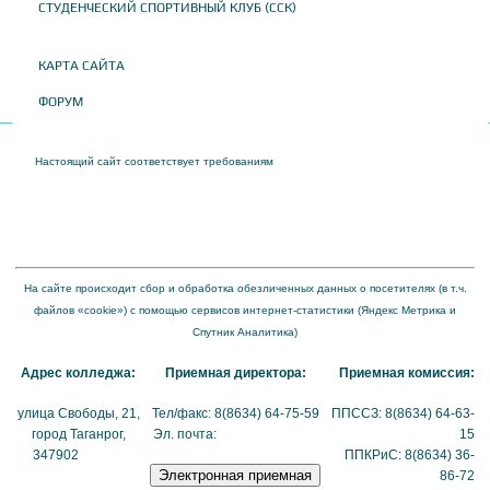
СТУДЕНЧЕСКИЙ СПОРТИВНЫЙ КЛУБ (ССК)
КАРТА САЙТА
ФОРУМ
Настоящий сайт соответствует требованиям
Приказа Федеральной службы по
надзору в сфере образования и науки от 04 августа 2023 года № 1493 "Об
утверждении требований к структуре официального сайта образовательной
организации в информационно-телекоммуникационной сети "Интернет" и формату
представления на нем информации"
На сайте происходит сбор и обработка обезличенных данных о посетителях (в т.ч.
файлов «cookie») с помощью сервисов интернет-статистики (Яндекс Метрика и
Спутник Аналитика)
Адрес колледжа:
Приемная директора:
Приемная комиссия:
улица Свободы, 21,
Тел/факс: 8(8634) 64-75-59
ППССЗ: 8(8634) 64-63-
город Таганрог,
Эл. почта:
tmexk@tmexk.ru
15
347902
(схема
ППКРиС: 8(8634) 36-
проезда)
86-72