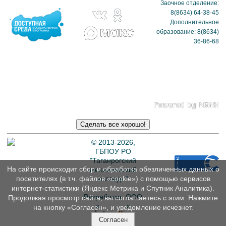
Заочное отделение:
8(8634) 64-38-45
Дополнительное
образование: 8(8634)
36-86-68
Политика в отношении
обработки
персональных данных
© 2013-2026,
ГБПОУ РО
"Таганрогский
На сайте происходит сбор и обработка обезличенных данных о
механический
колледж"
посетителях (в т.ч. файлов «cookie») с помощью сервисов
интернет-статистики (Яндекс Метрика и Спутник Аналитика).
Разработка: ООО
Продолжая просмотр сайта, вы соглашаетесь с этим. Нажмите
«
Интэрсо
»
на кнопку «Согласен», и уведомление исчезнет.
Согласен