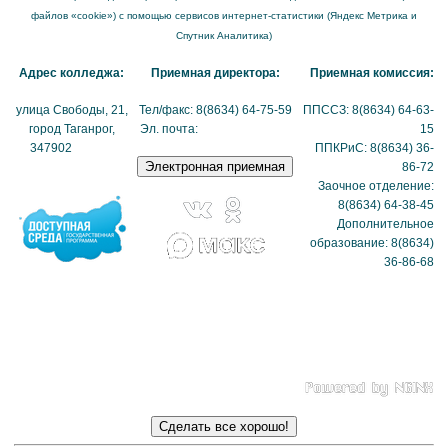
файлов «cookie») с помощью сервисов интернет-статистики (Яндекс Метрика и
Спутник Аналитика)
Адрес колледжа:
Приемная директора:
Приемная комиссия:
улица Свободы, 21,
Тел/факс: 8(8634) 64-75-59
ППССЗ: 8(8634) 64-63-
город Таганрог,
Эл. почта:
tmexk@tmexk.ru
15
347902
(схема
ППКРиС: 8(8634) 36-
проезда)
86-72
Заочное отделение:
8(8634) 64-38-45
Дополнительное
образование: 8(8634)
36-86-68
Политика в отношении
обработки
персональных данных