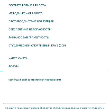
ВОСПИТАТЕЛЬНАЯ РАБОТА
МЕТОДИЧЕСКАЯ РАБОТА
ПРОТИВОДЕЙСТВИЕ КОРРУПЦИИ
ОБЕСПЕЧЕНИЕ БЕЗОПАСНОСТИ
ФИНАНСОВАЯ ГРАМОТНОСТЬ
СТУДЕНЧЕСКИЙ СПОРТИВНЫЙ КЛУБ (ССК)
КАРТА САЙТА
ФОРУМ
Настоящий сайт соответствует требованиям
Приказа Федеральной службы по
надзору в сфере образования и науки от 04 августа 2023 года № 1493 "Об
утверждении требований к структуре официального сайта образовательной
организации в информационно-телекоммуникационной сети "Интернет" и формату
представления на нем информации"
На сайте происходит сбор и обработка обезличенных данных о посетителях (в т.ч.