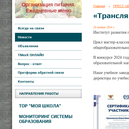
Организация питания.
Главная
→
ПРЕСС-Ц
Ежедневные меню
«Трансля
20 ноября 2024 г.
Всегда на связи
Институт развития 
Новости
Цикл мастер-классо
Объявления
общеобразовательно
ТМехК ОНЛАЙН
В конкурсе 2024 го
образовательной на
Вопрос - ответ
Наше учебное завед
Пратформа обратной связи
директора по учебн
Контакты
НАПРАВЛЕНИЯ РАБОТЫ
ТОР "МОЯ ШКОЛА"
МОНИТОРИНГ СИСТЕМЫ
ОБРАЗОВАНИЯ