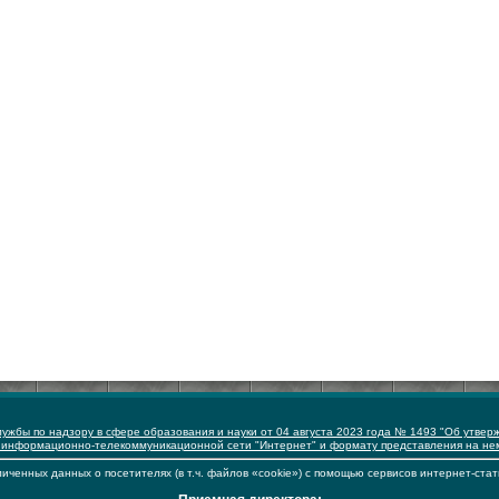
ужбы по надзору в сфере образования и науки от 04 августа 2023 года № 1493 "Об утвер
 информационно-телекоммуникационной сети "Интернет" и формату представления на н
иченных данных о посетителях (в т.ч. файлов «cookie») с помощью сервисов интернет-стат