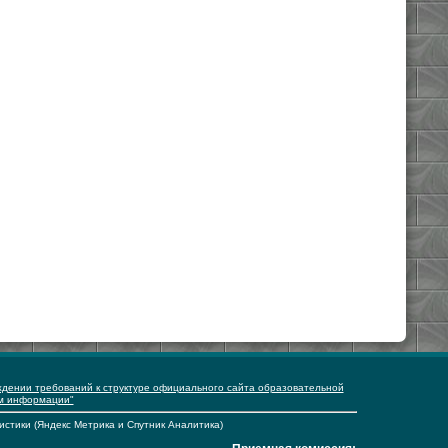
ждении требований к структуре официального сайта образовательной
ем информации"
истики (Яндекс Метрика и Спутник Аналитика)