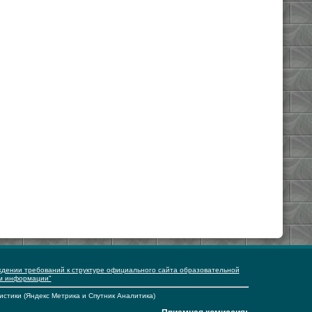
ждении требований к структуре официального сайта образовательной
ем информации"
истики (Яндекс Метрика и Спутник Аналитика)