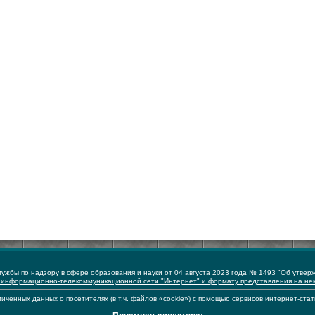
ужбы по надзору в сфере образования и науки от 04 августа 2023 года № 1493 "Об утвер
 информационно-телекоммуникационной сети "Интернет" и формату представления на н
иченных данных о посетителях (в т.ч. файлов «cookie») с помощью сервисов интернет-стат