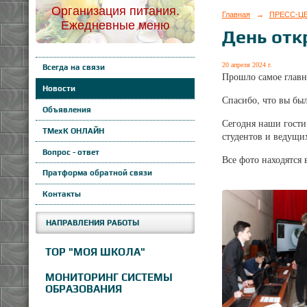
Организация питания.
Главная
→
ПРЕСС-Ц
Ежедневные меню
День отк
20 апреля 2024 г.
Всегда на связи
Прошло самое главн
Новости
Спасибо, что вы бы
Объявления
Сегодня наши гости
ТМехК ОНЛАЙН
студентов и ведущи
Вопрос - ответ
Все фото находятся 
Пратформа обратной связи
Контакты
НАПРАВЛЕНИЯ РАБОТЫ
ТОР "МОЯ ШКОЛА"
МОНИТОРИНГ СИСТЕМЫ
ОБРАЗОВАНИЯ