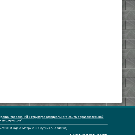
ждении требований к структуре официального сайта образовательной
ем информации"
истики (Яндекс Метрика и Спутник Аналитика)