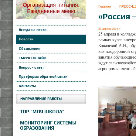
Организация питания.
Главная
→
ПРЕСС-Ц
Ежедневные меню
«Россия 
25 апреля 2024 г.
Всегда на связи
25 апреля в коллед
рамках курса внеур
Новости
Ковалевой А.Н., об
Объявления
как плодородной ст
занятия обучающиес
ТМехК ОНЛАЙН
ждут сельскохозяйст
Вопрос - ответ
агропромышленный к
Пратформа обратной связи
Контакты
НАПРАВЛЕНИЯ РАБОТЫ
ТОР "МОЯ ШКОЛА"
МОНИТОРИНГ СИСТЕМЫ
ОБРАЗОВАНИЯ