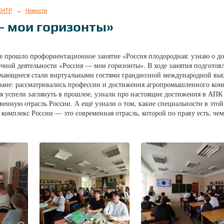
ЕНТР
→
Новости
— мои горизонты»
же прошло профориентационное занятие «Россия плодородная: узнаю о 
очной деятельности «Россия — мои горизонты». В ходе занятия подготов
учающиеся стали виртуальными гостями грандиозной международной выс
ране: рассматривались профессии и достижения агропромышленного комп
я успели заглянуть в прошлое, узнали про настоящие достижения в АПК 
венную отрасль России. А ещё узнали о том, какие специальности в этой
омплекс России — это современная отрасль, которой по праву есть, че