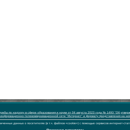
ужбы по надзору в сфере образования и науки от 04 августа 2023 года № 1493 "Об утвер
 информационно-телекоммуникационной сети "Интернет" и формату представления на н
иченных данных о посетителях (в т.ч. файлов «cookie») с помощью сервисов интернет-стат