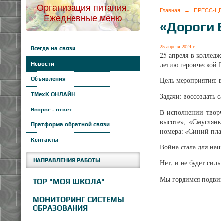
Организация питания.
Главная
→
ПРЕСС-Ц
Ежедневные меню
«Дороги 
25 апреля 2024 г.
Всегда на связи
25 апреля в коллед
летию героической 
Новости
Объявления
Цель мероприятия: 
ТМехК ОНЛАЙН
Задачи: воссоздать
Вопрос - ответ
В исполнении творч
высоте», «Смуглян
Пратформа обратной связи
номера: «Синий пла
Контакты
Война стала для наш
НАПРАВЛЕНИЯ РАБОТЫ
Нет, и не будет сил
Мы гордимся подвиг
ТОР "МОЯ ШКОЛА"
МОНИТОРИНГ СИСТЕМЫ
ОБРАЗОВАНИЯ