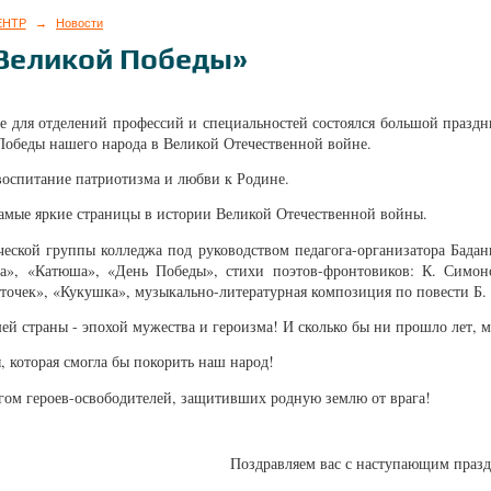
ЕНТР
→
Новости
Великой Победы»
же для отделений профессий и специальностей состоялся большой праз
Победы нашего народа в Великой Отечественной войне.
воспитание патриотизма и любви к Родине.
 самые яркие страницы в истории Великой Отечественной войны.
еской группы колледжа под руководством педагога-организатора Бада
ка», «Катюша», «День Победы», стихи поэтов-фронтовиков: К. Симо
точек», «Кукушка», музыкально-литературная композиция по повести Б. 
ей страны - эпохой мужества и героизма! И сколько бы ни прошло лет, м
ы, которая смогла бы покорить наш народ!
ом героев-освободителей, защитивших родную землю от врага!
Поздравляем вас с наступающим праз