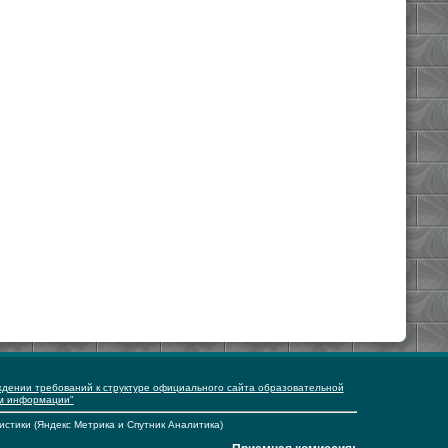
ждении требований к структуре официального сайта образовательной
ем информации"
истики (Яндекс Метрика и Спутник Аналитика)