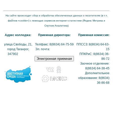
организации в информационно-телекоммуникационной сети "Интернет" и формату
представления на нем информации"
На сайте происходит сбор и обработка обезличенных данных о посетителях (в т.ч.
файлов «cookie») с помощью сервисов интернет-статистики (Яндекс Метрика и
Спутник Аналитика)
Адрес колледжа:
Приемная директора:
Приемная комиссия:
улица Свободы, 21,
Тел/факс: 8(8634) 64-75-59
ППССЗ: 8(8634) 64-63-
город Таганрог,
Эл. почта:
tmexk@tmexk.ru
15
347902
(схема
ППКРиС: 8(8634) 36-
проезда)
86-72
Заочное отделение:
8(8634) 64-38-45
Дополнительное
образование: 8(8634)
36-86-68
Политика в отношении
обработки
персональных данных