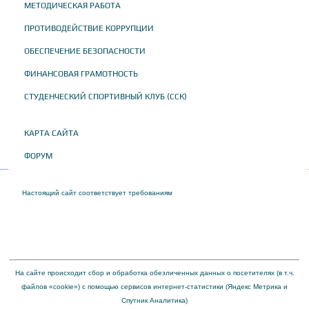
МЕТОДИЧЕСКАЯ РАБОТА
ПРОТИВОДЕЙСТВИЕ КОРРУПЦИИ
ОБЕСПЕЧЕНИЕ БЕЗОПАСНОСТИ
ФИНАНСОВАЯ ГРАМОТНОСТЬ
СТУДЕНЧЕСКИЙ СПОРТИВНЫЙ КЛУБ (ССК)
КАРТА САЙТА
ФОРУМ
Настоящий сайт соответствует требованиям
Приказа Федеральной службы по
надзору в сфере образования и науки от 04 августа 2023 года № 1493 "Об
утверждении требований к структуре официального сайта образовательной
организации в информационно-телекоммуникационной сети "Интернет" и формату
представления на нем информации"
На сайте происходит сбор и обработка обезличенных данных о посетителях (в т.ч.
файлов «cookie») с помощью сервисов интернет-статистики (Яндекс Метрика и
Спутник Аналитика)