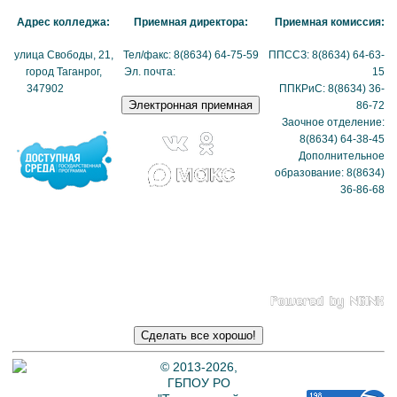
Адрес колледжа:
Приемная директора:
Приемная комиссия:
улица Свободы, 21,
Тел/факс: 8(8634) 64-75-59
ППССЗ: 8(8634) 64-63-
город Таганрог,
Эл. почта:
tmexk@tmexk.ru
15
347902
(схема
ППКРиС: 8(8634) 36-
проезда)
86-72
Заочное отделение:
8(8634) 64-38-45
Дополнительное
образование: 8(8634)
36-86-68
Политика в отношении
обработки
персональных данных
© 2013-2026,
ГБПОУ РО