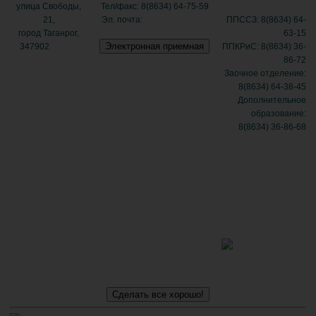
улица Свободы,
Тел/факс: 8(8634) 64-75-59
21,
Эл. почта:
tmexk@tmexk.ru
ППССЗ: 8(8634) 64-
город Таганрог,
63-15
347902
(схема
ППКРиС: 8(8634) 36-
проезда)
86-72
Заочное отделение:
8(8634) 64-38-45
Дополнительное
образование:
8(8634) 36-86-68
Политика
в отношении
обработки
персональных
данных