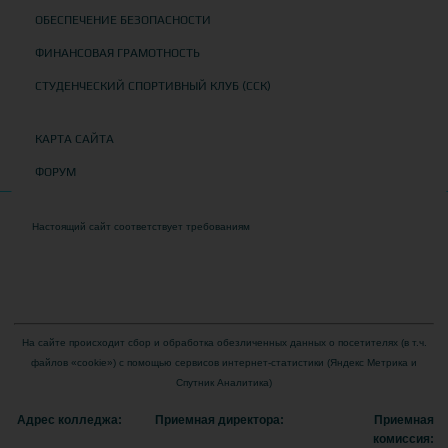
ОБЕСПЕЧЕНИЕ БЕЗОПАСНОСТИ
ФИНАНСОВАЯ ГРАМОТНОСТЬ
СТУДЕНЧЕСКИЙ СПОРТИВНЫЙ КЛУБ (ССК)
КАРТА САЙТА
ФОРУМ
Настоящий сайт соответствует требованиям
Приказа Федеральной службы по
надзору в сфере образования и науки от 04 августа 2023 года № 1493 "Об
утверждении требований к структуре официального сайта образовательной
организации в информационно-телекоммуникационной сети "Интернет" и формату
представления на нем информации"
На сайте происходит сбор и обработка обезличенных данных о посетителях (в т.ч.
файлов «cookie») с помощью сервисов интернет-статистики (Яндекс Метрика и
Спутник Аналитика)
Адрес колледжа:
Приемная директора:
Приемная
комиссия: