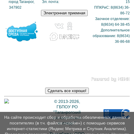
город Таганрог,
Эл. почта:
tmexk@tmexk.ru
15
347902
(схема
ППКРиС: 8(8634) 36-
проезда)
86-72
Заочное отделение:
8(8634) 64-38-45
Дополнительное
образование: 8(8634)
36-86-68
Политика в отношении
обработки
персональных данных
© 2013-2026,
ГБПОУ РО
"Таганрогский
На сайте происходит сбор и обработка обезличенных данных о
механический
колледж"
посетителях (в т.ч. файлов «cookie») с помощью сервисов
интернет-статистики (Яндекс Метрика и Спутник Аналитика).
Разработка: ООО