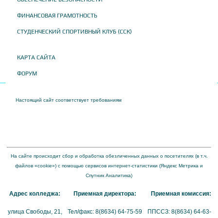
ФИНАНСОВАЯ ГРАМОТНОСТЬ
СТУДЕНЧЕСКИЙ СПОРТИВНЫЙ КЛУБ (ССК)
КАРТА САЙТА
ФОРУМ
Настоящий сайт соответствует требованиям
Приказа Федеральной службы по
надзору в сфере образования и науки от 04 августа 2023 года № 1493 "Об
утверждении требований к структуре официального сайта образовательной
организации в информационно-телекоммуникационной сети "Интернет" и формату
представления на нем информации"
На сайте происходит сбор и обработка обезличенных данных о посетителях (в т.ч.
файлов «cookie») с помощью сервисов интернет-статистики (Яндекс Метрика и
Спутник Аналитика)
Адрес колледжа:
Приемная директора:
Приемная комиссия:
улица Свободы, 21,
Тел/факс: 8(8634) 64-75-59
ППССЗ: 8(8634) 64-63-