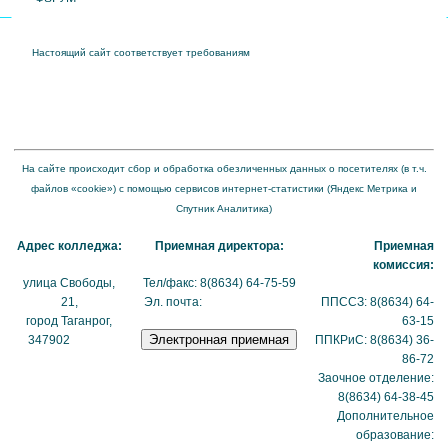
Настоящий сайт соответствует требованиям
Приказа Федеральной службы по
надзору в сфере образования и науки от 04 августа 2023 года № 1493 "Об
утверждении требований к структуре официального сайта образовательной
организации в информационно-телекоммуникационной сети "Интернет" и формату
представления на нем информации"
На сайте происходит сбор и обработка обезличенных данных о посетителях (в т.ч.
файлов «cookie») с помощью сервисов интернет-статистики (Яндекс Метрика и
Спутник Аналитика)
Адрес колледжа:
Приемная директора:
Приемная
комиссия:
улица Свободы,
Тел/факс: 8(8634) 64-75-59
21,
Эл. почта:
tmexk@tmexk.ru
ППССЗ: 8(8634) 64-
город Таганрог,
63-15
347902
(схема
ППКРиС: 8(8634) 36-
проезда)
86-72
Заочное отделение:
8(8634) 64-38-45
Дополнительное
образование: