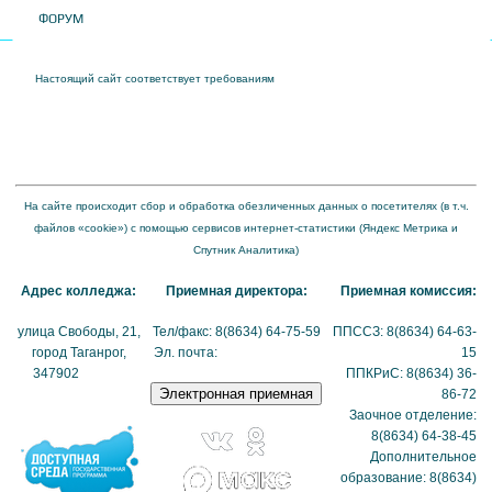
ФОРУМ
Настоящий сайт соответствует требованиям
Приказа Федеральной службы по
надзору в сфере образования и науки от 04 августа 2023 года № 1493 "Об
утверждении требований к структуре официального сайта образовательной
организации в информационно-телекоммуникационной сети "Интернет" и формату
представления на нем информации"
На сайте происходит сбор и обработка обезличенных данных о посетителях (в т.ч.
файлов «cookie») с помощью сервисов интернет-статистики (Яндекс Метрика и
Спутник Аналитика)
Адрес колледжа:
Приемная директора:
Приемная комиссия:
улица Свободы, 21,
Тел/факс: 8(8634) 64-75-59
ППССЗ: 8(8634) 64-63-
город Таганрог,
Эл. почта:
tmexk@tmexk.ru
15
347902
(схема
ППКРиС: 8(8634) 36-
проезда)
86-72
Заочное отделение:
8(8634) 64-38-45
Дополнительное
образование: 8(8634)