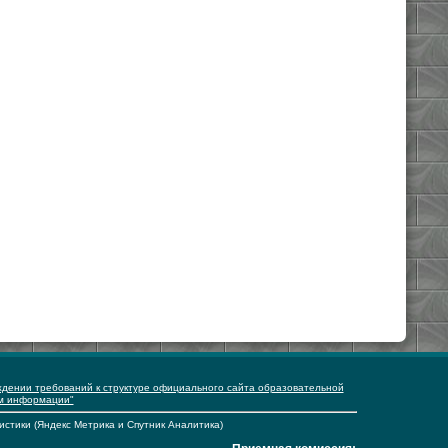
ждении требований к структуре официального сайта образовательной
ем информации"
истики (Яндекс Метрика и Спутник Аналитика)