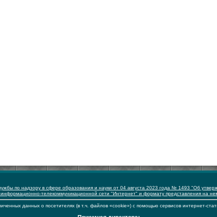
ужбы по надзору в сфере образования и науки от 04 августа 2023 года № 1493 "Об утвер
 информационно-телекоммуникационной сети "Интернет" и формату представления на н
иченных данных о посетителях (в т.ч. файлов «cookie») с помощью сервисов интернет-стат