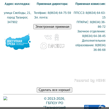
Адрес колледжа:
Приемная директора:
Приемная комиссия:
улица Свободы, 21,
Тел/факс: 8(8634) 64-75-59
ППССЗ: 8(8634) 64-63-
город Таганрог,
Эл. почта:
tmexk@tmexk.ru
15
347902
(схема
ППКРиС: 8(8634) 36-
проезда)
86-72
Заочное отделение:
8(8634) 64-38-45
Дополнительное
образование: 8(8634)
36-86-68
Политика в отношении
обработки
персональных данных
© 2013-2026,
ГБПОУ РО
"Таганрогский