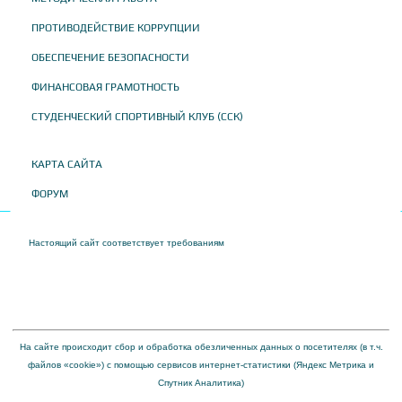
ПРОТИВОДЕЙСТВИЕ КОРРУПЦИИ
ОБЕСПЕЧЕНИЕ БЕЗОПАСНОСТИ
ФИНАНСОВАЯ ГРАМОТНОСТЬ
СТУДЕНЧЕСКИЙ СПОРТИВНЫЙ КЛУБ (ССК)
КАРТА САЙТА
ФОРУМ
Настоящий сайт соответствует требованиям
Приказа Федеральной службы по
надзору в сфере образования и науки от 04 августа 2023 года № 1493 "Об
утверждении требований к структуре официального сайта образовательной
организации в информационно-телекоммуникационной сети "Интернет" и формату
представления на нем информации"
На сайте происходит сбор и обработка обезличенных данных о посетителях (в т.ч.
файлов «cookie») с помощью сервисов интернет-статистики (Яндекс Метрика и
Спутник Аналитика)