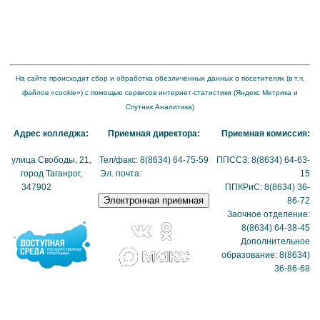
надзору в сфере образования и науки от 04 августа 2023 года № 1493 "Об
утверждении требований к структуре официального сайта образовательной
организации в информационно-телекоммуникационной сети "Интернет" и формату
представления на нем информации"
На сайте происходит сбор и обработка обезличенных данных о посетителях (в т.ч.
файлов «cookie») с помощью сервисов интернет-статистики (Яндекс Метрика и
Спутник Аналитика)
Адрес колледжа:
Приемная директора:
Приемная комиссия:
улица Свободы, 21,
Тел/факс: 8(8634) 64-75-59
ППССЗ: 8(8634) 64-63-
город Таганрог,
Эл. почта:
tmexk@tmexk.ru
15
347902
(схема
ППКРиС: 8(8634) 36-
проезда)
86-72
Заочное отделение:
8(8634) 64-38-45
Дополнительное
образование: 8(8634)
36-86-68
Политика в отношении
обработки