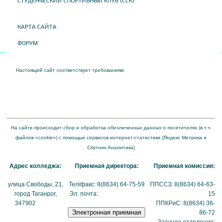
СТУДЕНЧЕСКИЙ СПОРТИВНЫЙ КЛУБ (ССК)
КАРТА САЙТА
ФОРУМ
Настоящий сайт соответствует требованиям
Приказа Федеральной службы по
надзору в сфере образования и науки от 04 августа 2023 года № 1493 "Об
утверждении требований к структуре официального сайта образовательной
организации в информационно-телекоммуникационной сети "Интернет" и формату
представления на нем информации"
На сайте происходит сбор и обработка обезличенных данных о посетителях (в т.ч.
файлов «cookie») с помощью сервисов интернет-статистики (Яндекс Метрика и
Спутник Аналитика)
Адрес колледжа:
Приемная директора:
Приемная комиссия:
улица Свободы, 21,
Тел/факс: 8(8634) 64-75-59
ППССЗ: 8(8634) 64-63-
город Таганрог,
Эл. почта:
tmexk@tmexk.ru
15
347902
(схема
ППКРиС: 8(8634) 36-
проезда)
86-72