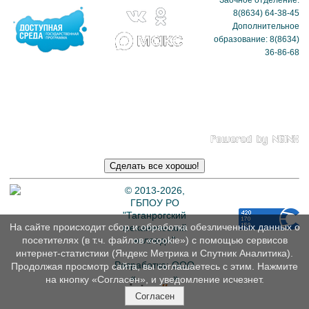
Заочное отделение:
8(8634) 64-38-45
Дополнительное
образование: 8(8634)
36-86-68
Политика в отношении
обработки
персональных данных
© 2013-2026,
ГБПОУ РО
"Таганрогский
На сайте происходит сбор и обработка обезличенных данных о
механический
колледж"
посетителях (в т.ч. файлов «cookie») с помощью сервисов
интернет-статистики (Яндекс Метрика и Спутник Аналитика).
Разработка: ООО
Продолжая просмотр сайта, вы соглашаетесь с этим. Нажмите
«
Интэрсо
»
на кнопку «Согласен», и уведомление исчезнет.
Согласен