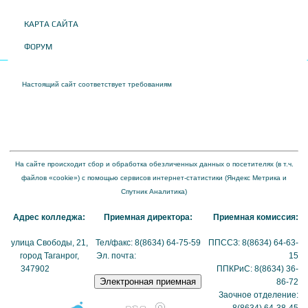
КАРТА САЙТА
ФОРУМ
Настоящий сайт соответствует требованиям
Приказа Федеральной службы по
надзору в сфере образования и науки от 04 августа 2023 года № 1493 "Об
утверждении требований к структуре официального сайта образовательной
организации в информационно-телекоммуникационной сети "Интернет" и формату
представления на нем информации"
На сайте происходит сбор и обработка обезличенных данных о посетителях (в т.ч.
файлов «cookie») с помощью сервисов интернет-статистики (Яндекс Метрика и
Спутник Аналитика)
Адрес колледжа:
Приемная директора:
Приемная комиссия:
улица Свободы, 21,
Тел/факс: 8(8634) 64-75-59
ППССЗ: 8(8634) 64-63-
город Таганрог,
Эл. почта:
tmexk@tmexk.ru
15
347902
(схема
ППКРиС: 8(8634) 36-
проезда)
86-72
Заочное отделение: