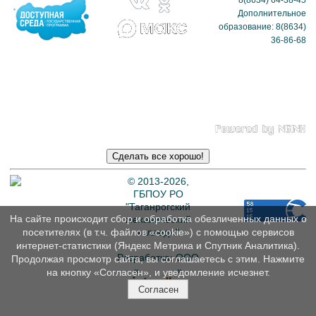
8(8634) 64-38-45
Дополнительное
образование: 8(8634)
36-86-68
Политика в отношении
обработки
персональных данных
© 2013-2026,
ГБПОУ РО
"Таганрогский
На сайте происходит сбор и обработка обезличенных данных о
механический
колледж"
посетителях (в т.ч. файлов «cookie») с помощью сервисов
интернет-статистики (Яндекс Метрика и Спутник Аналитика).
Разработка: ООО
Продолжая просмотр сайта, вы соглашаетесь с этим. Нажмите
«
Интэрсо
»
на кнопку «Согласен», и уведомление исчезнет.
Согласен