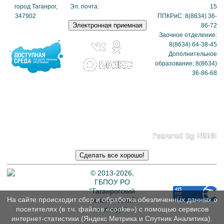
город Таганрог,
Эл. почта:
tmexk@tmexk.ru
15
347902
(схема
ППКРиС: 8(8634) 36-
проезда)
86-72
Заочное отделение:
8(8634) 64-38-45
Дополнительное
образование: 8(8634)
36-86-68
Политика в отношении
обработки
персональных данных
© 2013-2026,
ГБПОУ РО
"Таганрогский
На сайте происходит сбор и обработка обезличенных данных о
механический
колледж"
посетителях (в т.ч. файлов «cookie») с помощью сервисов
интернет-статистики (Яндекс Метрика и Спутник Аналитика).