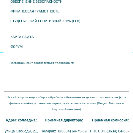
ОБЕСПЕЧЕНИЕ БЕЗОПАСНОСТИ
ФИНАНСОВАЯ ГРАМОТНОСТЬ
СТУДЕНЧЕСКИЙ СПОРТИВНЫЙ КЛУБ (ССК)
КАРТА САЙТА
ФОРУМ
Настоящий сайт соответствует требованиям
Приказа Федеральной службы по
надзору в сфере образования и науки от 04 августа 2023 года № 1493 "Об
утверждении требований к структуре официального сайта образовательной
организации в информационно-телекоммуникационной сети "Интернет" и формату
представления на нем информации"
На сайте происходит сбор и обработка обезличенных данных о посетителях (в т.ч.
файлов «cookie») с помощью сервисов интернет-статистики (Яндекс Метрика и
Спутник Аналитика)
Адрес колледжа:
Приемная директора:
Приемная комиссия:
улица Свободы, 21,
Тел/факс: 8(8634) 64-75-59
ППССЗ: 8(8634) 64-63-