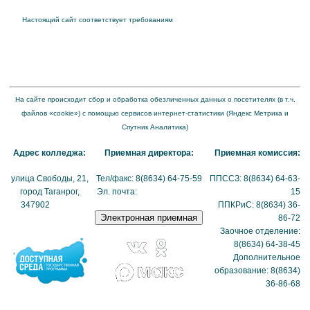
Настоящий сайт соответствует требованиям
Приказа Федеральной службы по
надзору в сфере образования и науки от 04 августа 2023 года № 1493 "Об
утверждении требований к структуре официального сайта образовательной
организации в информационно-телекоммуникационной сети "Интернет" и формату
представления на нем информации"
На сайте происходит сбор и обработка обезличенных данных о посетителях (в т.ч.
файлов «cookie») с помощью сервисов интернет-статистики (Яндекс Метрика и
Спутник Аналитика)
Адрес колледжа:
Приемная директора:
Приемная комиссия:
улица Свободы, 21,
Тел/факс: 8(8634) 64-75-59
ППССЗ: 8(8634) 64-63-
город Таганрог,
Эл. почта:
tmexk@tmexk.ru
15
347902
(схема
ППКРиС: 8(8634) 36-
проезда)
86-72
Заочное отделение:
8(8634) 64-38-45
Дополнительное
образование: 8(8634)
36-86-68
Политика в отношении