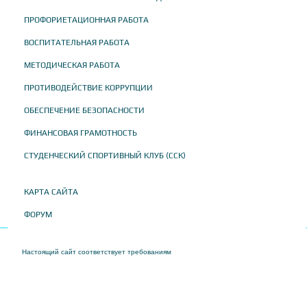
ПРОФОРИЕТАЦИОННАЯ РАБОТА
ВОСПИТАТЕЛЬНАЯ РАБОТА
МЕТОДИЧЕСКАЯ РАБОТА
ПРОТИВОДЕЙСТВИЕ КОРРУПЦИИ
ОБЕСПЕЧЕНИЕ БЕЗОПАСНОСТИ
ФИНАНСОВАЯ ГРАМОТНОСТЬ
СТУДЕНЧЕСКИЙ СПОРТИВНЫЙ КЛУБ (ССК)
КАРТА САЙТА
ФОРУМ
Настоящий сайт соответствует требованиям
Приказа Федеральной службы по
надзору в сфере образования и науки от 04 августа 2023 года № 1493 "Об
утверждении требований к структуре официального сайта образовательной
организации в информационно-телекоммуникационной сети "Интернет" и формату
представления на нем информации"