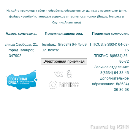
На сайте происходит сбор и обработка обезличенных данных о посетителях (в т.ч.
файлов «cookie») с помощью сервисов интернет-статистики (Яндекс Метрика и
Спутник Аналитика)
Адрес колледжа:
Приемная директора:
Приемная комиссия:
улица Свободы, 21,
Тел/факс: 8(8634) 64-75-59
ППССЗ: 8(8634) 64-63-
город Таганрог,
Эл. почта:
tmexk@tmexk.ru
15
347902
(схема
ППКРиС: 8(8634) 36-
проезда)
86-72
Заочное отделение:
8(8634) 64-38-45
Дополнительное
образование: 8(8634)
36-86-68
Политика в отношении
обработки
персональных данных